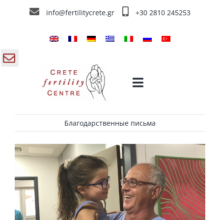
Skip
info@fertilitycrete.gr
+30 2810 245253
to
content
gle
Toggle
ding
Navigation
a
Благодарственные письма
ЭКО в Греции
Немного о «Crete Fertility Centre»
Методы Лечения Бесплодия