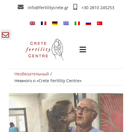
Skip
info@fertilitycrete.gr
+30 2810 245253
to
content
gle
Toggle
ding
Navigation
a
Необязательный
ЭКО в Греции
Немного о «Crete Fertility Centre»
Немного о «Crete Fertility Centre»
Методы Лечения Бесплодия