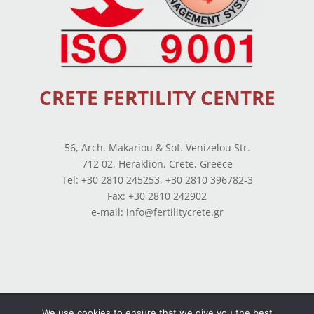
CRETE FERTILITY CENTRE
56, Arch. Makariou & Sof. Venizelou Str.
712 02, Heraklion, Crete, Greece
Tel: +30 2810 245253, +30 2810 396782-3
Fax: +30 2810 242902
e-mail: info@fertilitycrete.gr
Terms of use
—
Privacy Policy
—
Balance Sheets
We use cookies to ensure that we give you the best