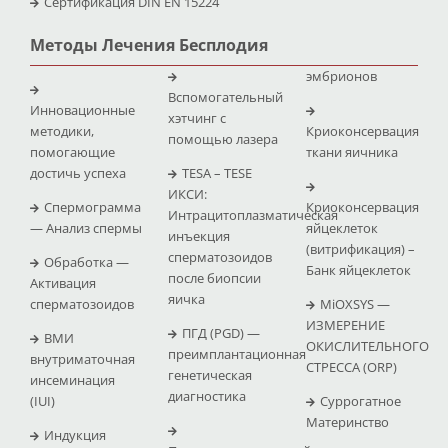
Сертификация DIN EN 15224
Методы Лечения Бесплодия
эмбрионов
Вспомогательный
Инновационные
хэтчинг с
методики,
Криоконсервация
помощью лазера
помогающие
ткани яичника
достичь успеха
TESA – TESE
ИКСИ:
Спермограмма
Криоконсервация
Интрацитоплазматическая
— Анализ спермы
яйцеклеток
инъекция
(витрификация) –
сперматозоидов
Обработка —
Банк яйцеклеток
после биопсии
Активация
яичка
сперматозоидов
MiOXSYS —
ИЗМЕРЕНИЕ
ПГД (PGD) —
ВМИ
ОКИСЛИТЕЛЬНОГО
преимплантационная
внутриматочная
СТРЕССА (ΟRP)
генетическая
инсеминация
диагностика
(IUI)
Суррогатное
Материнство
Индукция