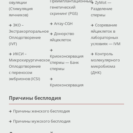
Преимплантационный
овуляции
ZyMot —
генетический
(Стимуляция
Pазделение
скрининг (PGS)
яичников)
спермы
Array-CGH
ЭКО –
Созревание
Экстракорпоральное
яйцеклеток в
Донорство
Оплодотворение
лабораторных
яйцеклеток
(IVF)
условиях — IVM
ИКСИ –
Контроль
Криоконсервация
Микрохирургическое
молекулярного
спермы — Банк
Оплодотворение
микробиома
спермы
с переносом
(ДНК)
эмбрионов (ICSI)
Криоконсервация
Причины бесплодия
Причины женского бесплодия
Причины мужского бесплодия