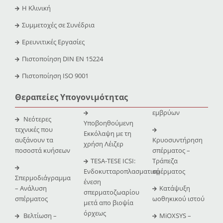
Η Κλινική
Συμμετοχές σε Συνέδρια
Ερευνιτικές Εργασίες
Πιστοποίηση DIN EN 15224
Πιστοποίηση ISO 9001
Θεραπείες Υπογονιμότητας
εμβρύων
Νεότερες
Υποβοηθούμενη
τεχνικές που
Εκκόλαψη με τη
αυξάνουν τα
Κρυοσυντήρηση
χρήση Λέιζερ
ποσοστά κυήσεων
σπέρματος –
TESA-TESE ICSI:
Τράπεζα
Ενδοκυτταροπλασματική
σμέρματος
Σπερμοδιάγραμμα
ένεση
– Ανάλυση
Κατάψυξη
σπερματοζωαρίου
σπέρματος
ωοθηκικού ιστού
μετά απο βιοψία
όρχεως
Βελτίωση –
MiOXSYS –