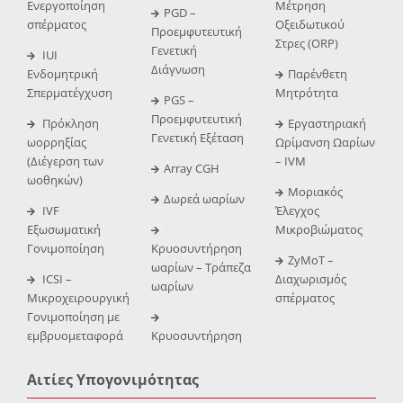
Ενεργοποίηση
Μέτρηση
PGD –
σπέρματος
Οξειδωτικού
Προεμφυτευτική
Στρες (ORP)
Γενετική
IUI
Διάγνωση
Ενδομητρική
Παρένθετη
Σπερματέγχυση
Μητρότητα
PGS –
Προεμφυτευτική
Πρόκληση
Εργαστηριακή
Γενετική Εξέταση
ωορρηξίας
Ωρίμανση Ωαρίων
(Διέγερση των
– IVM
Array CGH
ωοθηκών)
Μοριακός
Δωρεά ωαρίων
IVF
Έλεγχος
Εξωσωματική
Μικροβιώματος
Γονιμοποίηση
Κρυοσυντήρηση
ZyMoT –
ωαρίων – Τράπεζα
ICSI –
Διαχωρισμός
ωαρίων
Μικροχειρουργική
σπέρματος
Γονιμοποίηση με
εμβρυομεταφορά
Κρυοσυντήρηση
Αιτίες Υπογονιμότητας