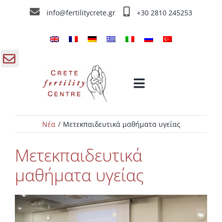
Skip
info@fertilitycrete.gr
+30 2810 245253
to
content
gle
Toggle
ding
Navigation
a
Νέα
Μετεκπαιδευτικά μαθήματα υγείας
Αρχική
Μετεκπαιδευτικά
Κέντρο Γονιμότητας Κρήτης
μαθήματα υγείας
Θεραπείες Υπογονιμότητας