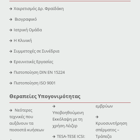
Χαιρετισμός Δρ. Φραϊδάκη
Βιογραφικό
Ιατρική Ομάδα
Η Κλινική
Συμμετοχές σε Συνέδρια
Ερευνιτικές Εργασίες
Πιστοποίηση DIN EN 15224
Πιστοποίηση ISO 9001
Θεραπείες Υπογονιμότητας
εμβρύων
Νεότερες
Υποβοηθούμενη
τεχνικές που
Εκκόλαψη με τη
αυξάνουν τα
Κρυοσυντήρηση
χρήση Λέιζερ
ποσοστά κυήσεων
σπέρματος –
TESA-TESE ICSI:
Τράπεζα