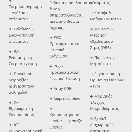
Ενδοκυτταροπλασματική
σμέρματος
Σπερμοδιάγραμμα
ένεση
– Ανάλυση
Κατάψυξη
σπερματοζωαρίου
σπέρματος
ωοθηκικού ιστού
μετά απο βιοψία
όρχεως
Βελτίωση –
MiOXSYS –
Ενεργοποίηση
Μέτρηση
PGD –
σπέρματος
Οξειδωτικού
Προεμφυτευτική
Στρες (ORP)
Γενετική
IUI
Διάγνωση
Ενδομητρική
Παρένθετη
Σπερματέγχυση
Μητρότητα
PGS –
Προεμφυτευτική
Πρόκληση
Εργαστηριακή
Γενετική Εξέταση
ωορρηξίας
Ωρίμανση Ωαρίων
(Διέγερση των
– IVM
Array CGH
ωοθηκών)
Μοριακός
Δωρεά ωαρίων
IVF
Έλεγχος
Εξωσωματική
Μικροβιώματος
Γονιμοποίηση
Κρυοσυντήρηση
ZyMoT –
ωαρίων – Τράπεζα
ICSI –
Διαχωρισμός
ωαρίων
Μικροχειρουργική
σπέρματος