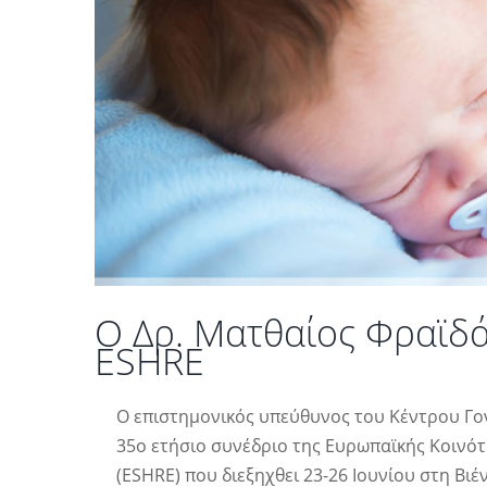
Ο Δρ. Ματθαίος Φραϊδά
ESHRE
O επιστημονικός υπεύθυνος του Κέντρου Γ
35ο ετήσιο συνέδριο της Ευρωπαϊκής Κοινό
(ESHRE) που διεξηχθει 23-26 Ιουνίου στη Βιέ