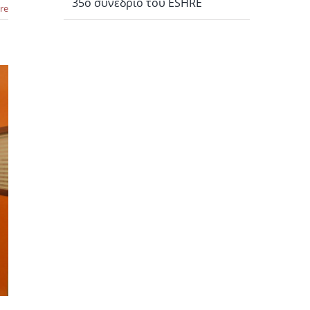
35ο συνέδριο του ESHRE
re