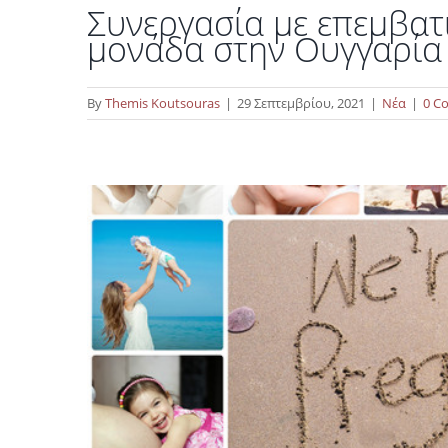
Συνεργασία με επεμβατ
27 χρόνια επιτυχίες 
μονάδα στην Ουγγαρία
By
Themis Koutsouras
|
29 Σεπτεμβρίου, 2021
|
Νέα
|
0 C