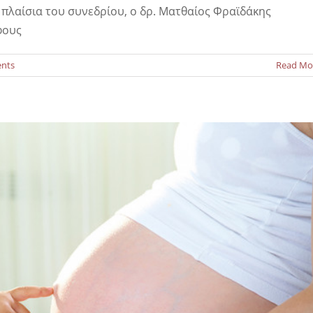
πλαίσια του συνεδρίου, ο δρ. Ματθαίος Φραϊδάκης
 για το Κέντρο Γονιμότητας Κρήτης!
φους
Νέα
nts
Read Mo