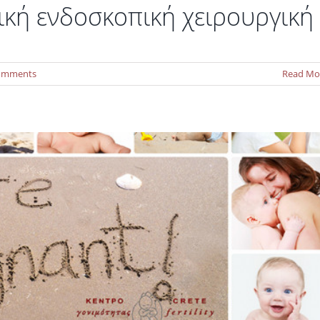
ική ενδοσκοπική χειρουργική
για το Κέντρο Γονιμότητας Κρήτης!
Νέα
omments
Read Mo