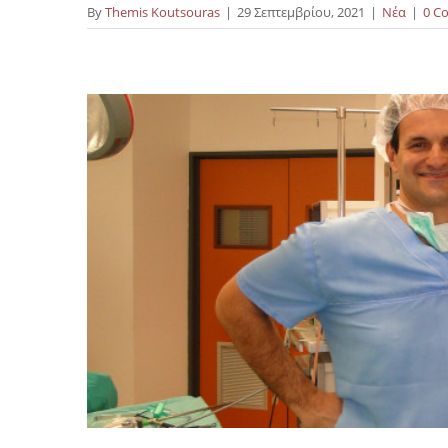
By
Themis Koutsouras
|
29 Σεπτεμβρίου, 2021
|
Νέα
|
0 C