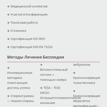
Медицинский коллектив
Участие в Конференциях
Поисковая работа
O Клинике
Сертификация ISO 9001
Сертификация DIN EN 15224
Методы Лечения Бесплодия
эмбрионов
Вспомогательный
Инновационные
хэтчинг с
методики,
Криоконсервация
помощью лазера
помогающие
ткани яичника
достичь успеха
TESA – TESE
ИКСИ:
Спермограмма
Криоконсервация
Интрацитоплазматическая
— Анализ спермы
яйцеклеток
инъекция
(витрификация) –