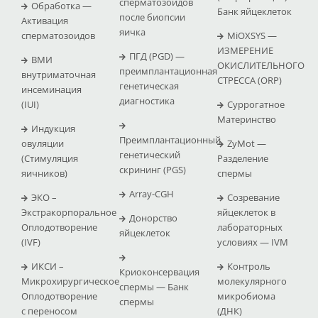
сперматозоидов
Обработка —
Банк яйцеклеток
после биопсии
Активация
яичка
сперматозоидов
MiOXSYS —
ИЗМЕРЕНИЕ
ПГД (PGD) —
ВМИ
ОКИСЛИТЕЛЬНОГО
преимплантационная
внутриматочная
СТРЕССА (ΟRP)
генетическая
инсеминация
диагностика
(IUI)
Суррогатное
Материнство
Индукция
Преимплантационный
овуляции
ZyMot —
генетический
(Стимуляция
Pазделение
скрининг (PGS)
яичников)
спермы
Array-CGH
ЭКО –
Созревание
Экстракорпоральное
яйцеклеток в
Донорство
Оплодотворение
лабораторных
яйцеклеток
(IVF)
условиях — IVM
ИКСИ –
Контроль
Криоконсервация
Микрохирургическое
молекулярного
спермы — Банк
Оплодотворение
микробиома
спермы
с переносом
(ДНК)