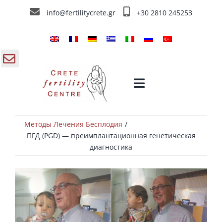
Skip
info@fertilitycrete.gr
+30 2810 245253
to
content
gle
Toggle
ding
Navigation
a
Методы Лечения Бесплодия
ЭКО в Греции
ПГД (PGD) — преимплантационная генетическая
диагностика
Немного о «Crete Fertility Centre»
Методы Лечения Бесплодия