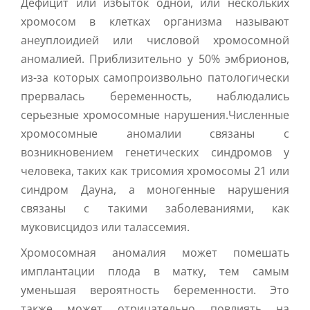
Дефицит или избыток одной, или нескольких
хромосом в клетках организма называют
анеуплоидией или числовой хромосомной
аномалией. Приблизительно у 50% эмбрионов,
из-за которых самопроизвольно патологически
прервалась беременность, наблюдались
серьезные хромосомные нарушения.Численные
хромосомные аномалии связаны с
возникновением генетических синдромов у
человека, таких как трисомия хромосомы 21 или
синдром Дауна, а моногенные нарушения
связаны с такими заболеваниями, как
муковисцидоз или талассемия.
Хромосомная аномалия может помешать
имплантации плода в матку, тем самым
уменьшая вероятность беременности. Это
также может отрицательно повлиять на