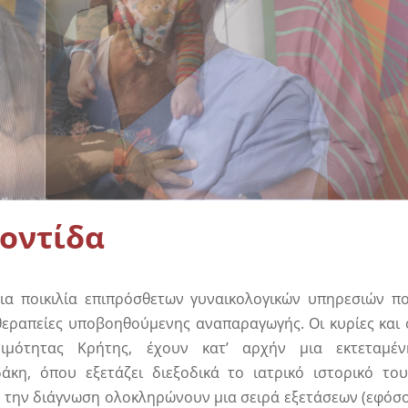
διάγραμμα – Ανάλυση
Διαχωρισμός σπέρματος
τος
Μοριακός Έλεγχος Μικροβιώμα
οντίδα
ια ποικιλία επιπρόσθετων γυναικολογικών υπηρεσιών π
θεραπείες υποβοηθούμενης αναπαραγωγής. Οι κυρίες και 
ιμότητας Κρήτης, έχουν κατ’ αρχήν μια εκτεταμέν
κη, όπου εξετάζει διεξοδικά το ιατρικό ιστορικό του
, την διάγνωση ολοκληρώνουν μια σειρά εξετάσεων (εφόσ