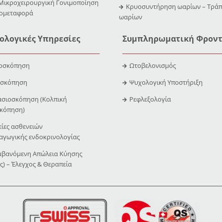
 Μικροχειρουργική Γονιμοποίηση
Κρυοσυντήρηση ωαρίων – Τράπ
υομεταφορά
ωαρίων
ολογικές Υπηρεσίες
Συμπληρωματική Φροντ
οσκόπηση
Ωτοβελονισμός
οσκόπηση
Ψυχολογική Υποστήριξη
σιοσκόπηση (Κολπική
Ρεφλεξολογία
κόπηση)
ίες ασθενειών
γωγικής ενδοκρινολογίας
μβανόμενη Απώλεια Κύησης
ς) – Έλεγχος & Θεραπεία