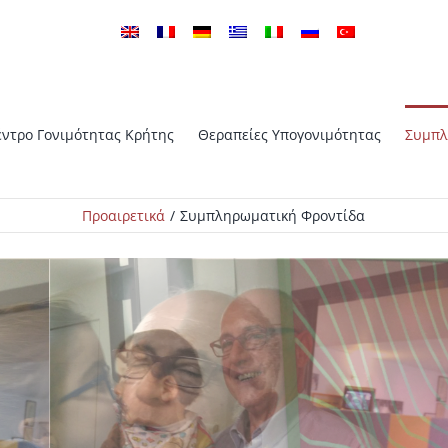
έντρο Γονιμότητας Κρήτης
Θεραπείες Υπογονιμότητας
Συμπλ
ICSI – Μικροχειρουργική
Προαιρετικά
Συμπληρωματική Φροντίδα
ξωσωματική Γονιμοποίηση
Γονιμοποίηση με εμβρυομετα
ροεμφυτευτική Γενετική
PGS – Προεμφυτευτική Γενετικ
ση
Εξέταση
θούμενη Εκκόλαψη με τη
TESA – TESE ICSI
έιζερ
Κρυοσυντήρηση σπέρματος –
ντήρηση εμβρύων
Τράπεζα σπέρματος