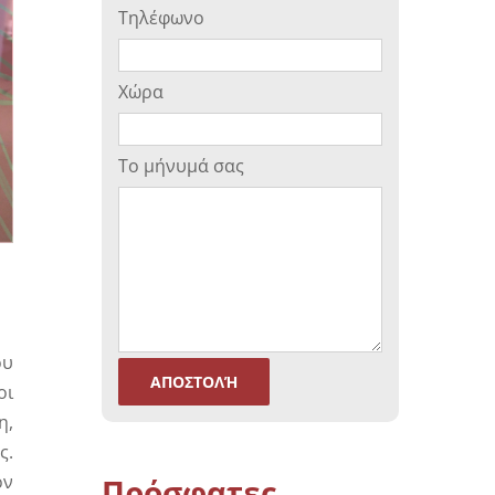
Τηλέφωνο
Μέτρηση Οξειδωτικού Στρες (ORP)
Χώρα
τος
Το μήνυμά σας
ου
οι
η,
ς.
ον
Πρόσφατες