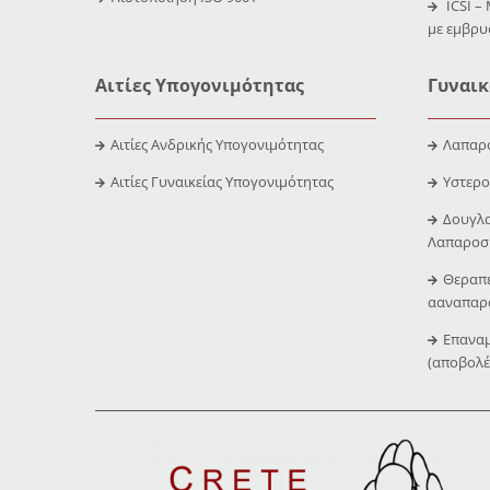
ICSI –
με εμβρ
Αιτίες Υπογονιμότητας
Γυναικ
Αιτίες Ανδρικής Υπογονιμότητας
Λαπαρ
Αιτίες Γυναικείας Υπογονιμότητας
Υστερ
Δουγλα
Λαπαροσ
Θεραπε
ααναπαρα
Επανα
(αποβολέ