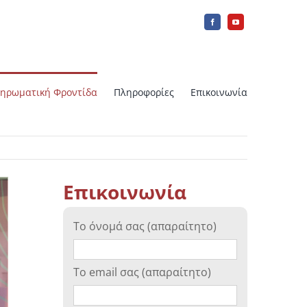
ηρωματική Φροντίδα
Πληροφορίες
Επικοινωνία
IUI Ενδομητρική Σπερματέγχυση
φορά
Επικοινωνία
ή
Array CGH
Το όνομά σας (απαραίτητο)
Εργαστηριακή Ωρίμανση Ωαρίων –
IVM
Το email σας (απαραίτητο)
Κατάψυξη ωοθηκικού ιστού