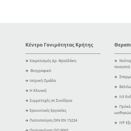
Κέντρο Γονιμότητας Κρήτης
Θεραπε
Χαιρετισμός Δρ. Φραϊδάκη
Νεότερ
ποσοστά
Βιογραφικό
Σπερμ
Ιατρική Ομάδα
Βελτίω
Η Κλινική
IUI Εν
Συμμετοχές σε Συνέδρια
Πρόκλη
Ερευνιτικές Εργασίες
ωοθηκών
Πιστοποίηση DIN EN 15224
IVF Εξ
Πιστοποίηση ISO 9001