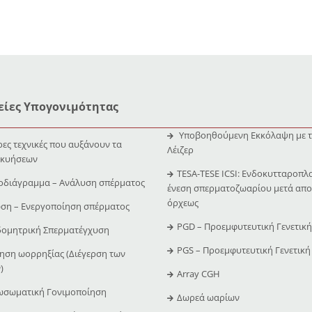
ίες Υπογονιμότητας
Υποβοηθούμενη Εκκόλαψη με 
ες τεχνικές που αυξάνουν τα
Λέιζερ
 κυήσεων
TESA-TESE ICSI: Ενδοκυτταροπλ
οδιάγραμμα – Ανάλυση σπέρματος
ένεση σπερματοζωαρίου μετά απο
όρχεως
ση – Ενεργοποίηση σπέρματος
PGD – Προεμφυτευτική Γενετικ
δομητρική Σπερματέγχυση
PGS – Προεμφυτευτική Γενετική
ση ωορρηξίας (Διέγερση των
)
Array CGH
ωσωματική Γονιμοποίηση
Δωρεά ωαρίων