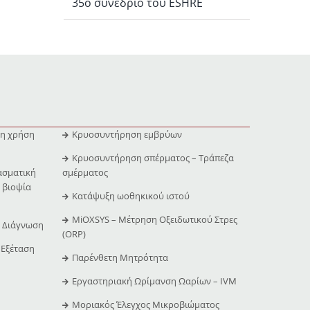
35ο συνέδριο του ESHRE
τη χρήση
Κρυοσυντήρηση εμβρύων
Κρυοσυντήρηση σπέρματος – Τράπεζα
ασματική
σμέρματος
 βιοψία
Κατάψυξη ωοθηκικού ιστού
MiOXSYS – Μέτρηση Οξειδωτικού Στρες
ή Διάγνωση
(ORP)
 Εξέταση
Παρένθετη Μητρότητα
Εργαστηριακή Ωρίμανση Ωαρίων – IVM
Μοριακός Έλεγχος Μικροβιώματος