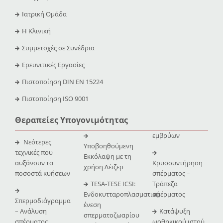
Ιατρική Ομάδα
Η Κλινική
Συμμετοχές σε Συνέδρια
Ερευνιτικές Εργασίες
Πιστοποίηση DIN EN 15224
Πιστοποίηση ISO 9001
Θεραπείες Υπογονιμότητας
εμβρύων
Νεότερες
Υποβοηθούμενη
τεχνικές που
Εκκόλαψη με τη
αυξάνουν τα
Κρυοσυντήρηση
χρήση Λέιζερ
ποσοστά κυήσεων
σπέρματος –
TESA-TESE ICSI:
Τράπεζα
Ενδοκυτταροπλασματική
σμέρματος
Σπερμοδιάγραμμα
ένεση
– Ανάλυση
Κατάψυξη
σπερματοζωαρίου
σπέρματος
ωοθηκικού ιστού