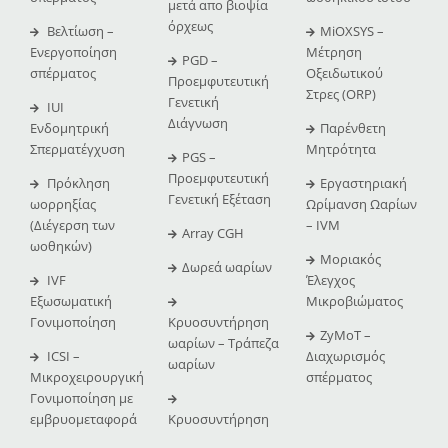
μετά απο βιοψία
όρχεως
Βελτίωση –
MiOXSYS –
Ενεργοποίηση
Μέτρηση
PGD –
σπέρματος
Οξειδωτικού
Προεμφυτευτική
Στρες (ORP)
Γενετική
IUI
Διάγνωση
Ενδομητρική
Παρένθετη
Σπερματέγχυση
Μητρότητα
PGS –
Προεμφυτευτική
Πρόκληση
Εργαστηριακή
Γενετική Εξέταση
ωορρηξίας
Ωρίμανση Ωαρίων
(Διέγερση των
– IVM
Array CGH
ωοθηκών)
Μοριακός
Δωρεά ωαρίων
IVF
Έλεγχος
Εξωσωματική
Μικροβιώματος
Γονιμοποίηση
Κρυοσυντήρηση
ZyMoT –
ωαρίων – Τράπεζα
ICSI –
Διαχωρισμός
ωαρίων
Μικροχειρουργική
σπέρματος
Γονιμοποίηση με
εμβρυομεταφορά
Κρυοσυντήρηση