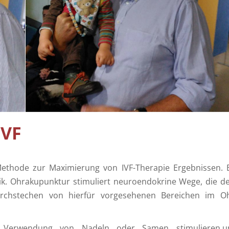
Spermien Schwimmen – Percol
IVF
 Methode zur Maximierung von IVF-Therapie Ergebnissen. 
nik. Ohrakupunktur stimuliert neuroendokrine Wege, die d
urchstechen von hierfür vorgesehenen Bereichen im O
 Verwendung von Nadeln oder Samen stimulieren,