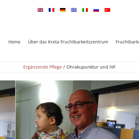
Home
Über das Kreta Fruchtbarkeitszentrum
Fruchtbark
ICSI Intrazytoplasmische Sper
Ergänzende Pflege
Ohrakupunktur und IVF
tro Fertilisation
Injektion
che Präimplantations
PGS – Genetisches Screening v
ik (PID)
Implantation
kstimulation – Eisprung
TESA-TESE ICSI
on
Sperma Kryokonservierung –
servierung von Embryonen
Samenbank