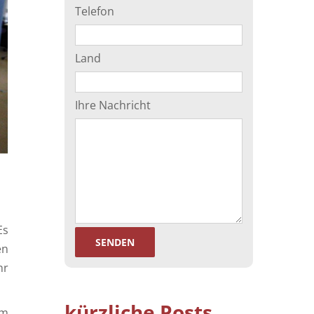
Telefon
l
Land
Ihre Nachricht
Es
en
hr
kürzliche Posts
um