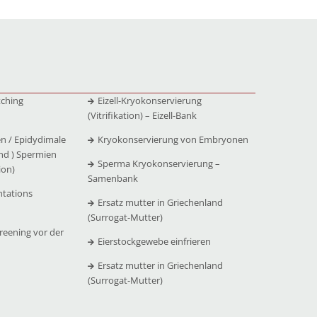
tching
Eizell-Kryokonservierung
(Vitrifikation) – Eizell-Bank
n / Epidydimale
Kryokonservierung von Embryonen
nd ) Spermien
Sperma Kryokonservierung –
ion)
Samenbank
ntations
Ersatz mutter in Griechenland
(Surrogat-Mutter)
reening vor der
Eierstockgewebe einfrieren
Ersatz mutter in Griechenland
(Surrogat-Mutter)