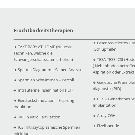
Fruchtbarkeitstherapien
Laser Assistiertes Ha
TAKE BABY AT HOME (Neueste
„Schlüpfhilfe“
Techniken, welche die
Schwangerschaftsraten erhöhen)
TESA-TESE ICSI (Hode
( Nebenhoden betreffe
Sperma Diagramm – Samen Analyse
Aspiration oder Extrakt
Spermien Schwimmen – Percoll
Genetische Präimpla
diagnostik (PID)
Intrauterine Insemination (IUI)
PGS – Genetisches Sc
Eierstockstimulation – Eisprung
Implantation
Induktion
Array CGH
IVF In Vitro Fertilization
Eizellspende
ICSI Intrazytoplasmische Spermien
Injektion