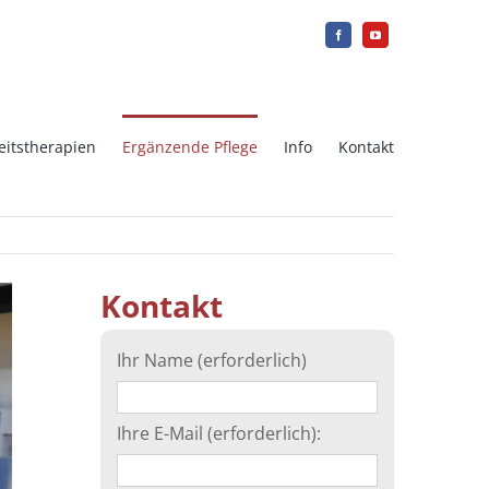
eitstherapien
Ergänzende Pflege
Info
Kontakt
mien
Intrauterine Insemination (IUI)
Kontakt
or der
Array CGH
Ihr Name (erforderlich)
Eierstockgewebe einfrieren
Ihre E-Mail (erforderlich):
Ersatz mutter in Griechenland
(Surrogat-Mutter)