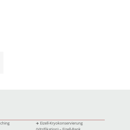
tching
Eizell-Kryokonservierung
(Vitrifikation) – Eizell-Bank