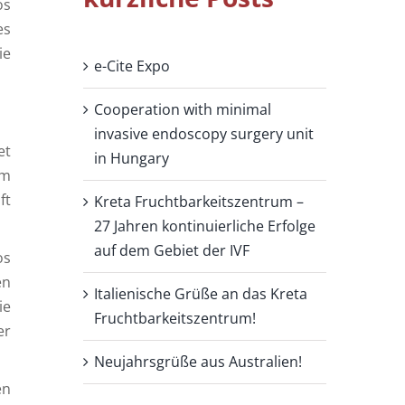
os
es
ie
e-Cite Expo
Cooperation with minimal
invasive endoscopy surgery unit
et
in Hungary
em
ft
Kreta Fruchtbarkeitszentrum –
27 Jahren kontinuierliche Erfolge
auf dem Gebiet der IVF
os
en
Italienische Grüße an das Kreta
ie
Fruchtbarkeitszentrum!
er
Neujahrsgrüße aus Australien!
en