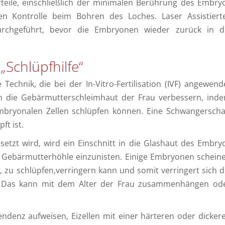
rteile, einschließlich der minimalen Berührung des Embry
n Kontrolle beim Bohren des Loches. Laser Assistiert
urchgeführt, bevor die Embryonen wieder zurück in d
„Schlüpfhilfe“
e Technik, die bei der In-Vitro-Fertilisation (IVF) angewend
n die Gebärmutterschleimhaut der Frau verbessern, ind
embryonalen Zellen schlüpfen können. Eine Schwangerscha
ft ist.
etzt wird, wird ein Einschnitt in die Glashaut des Embry
er Gebärmutterhöhle einzunisten. Einige Embryonen schein
t, zu schlüpfen,verringern kann und somit verringert sich d
en. Das kann mit dem Alter der Frau zusammenhängen od
endenz aufweisen, Eizellen mit einer härteren oder dicker