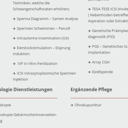
Techniken, welche die
Schwangerschaftsraten erhöhen)
TESA-TESE ICSI (Hode
( Nebenhoden betreffe
Sperma Diagramm – Samen Analyse
Aspiration oder Extrakt
Spermien Schwimmen – Percoll
Genetische Präimpla
diagnostik (PID)
Intrauterine Insemination (IUI)
PGS – Genetisches Sc
Eierstockstimulation – Eisprung
Implantation
Induktion
Array CGH
IVF In Vitro Fertilization
Eizellspende
ICSI Intrazytoplasmische Spermien
Injektion
logie Dienstleistungen
Ergänzende Pflege
skopie
Ohrakupunktur
oskopie Gebärmutterinnenseiten-
ng