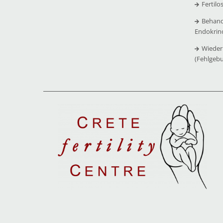
Fertilo
Behand
Endokrin
Wieder
(Fehlgeb