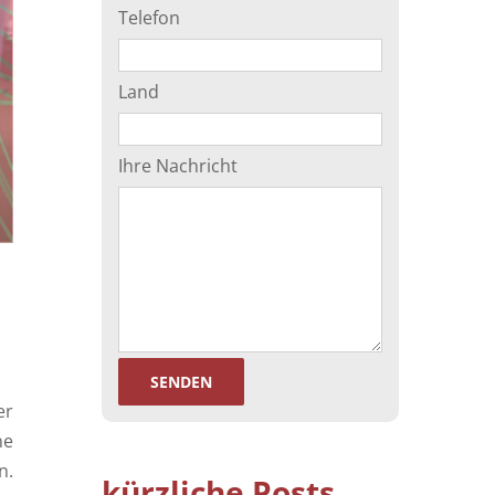
Telefon
l
Land
Ihre Nachricht
er
ne
n.
kürzliche Posts