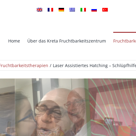
Home
Über das Kreta Fruchtbarkeitszentrum
Fruchtbark
ICSI Intrazytoplasmische Sper
Fruchtbarkeitstherapien
Laser Assistiertes Hatching – Schlüpfhilf
tro Fertilisation
Injektion
che Präimplantations
PGS – Genetisches Screening v
ik (PID)
Implantation
kstimulation – Eisprung
TESA-TESE ICSI
on
Sperma Kryokonservierung –
servierung von Embryonen
Samenbank