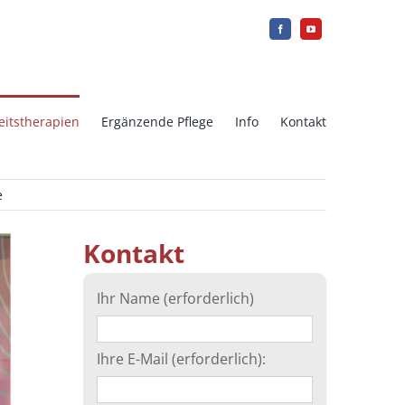
eitstherapien
Ergänzende Pflege
Info
Kontakt
mien
e
Intrauterine Insemination (IUI)
Kontakt
or der
Array CGH
Ihr Name (erforderlich)
Eierstockgewebe einfrieren
Ihre E-Mail (erforderlich):
Ersatz mutter in Griechenland
(Surrogat-Mutter)