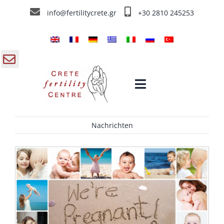
Skip
info@fertilitycrete.gr
+30 2810 245253
to
content
gle
Toggle
ding
Navigation
a
Nachrichten
Home
Über das Kreta Fruchtbarkeitszentrum
Fruchtbarkeitstherapien