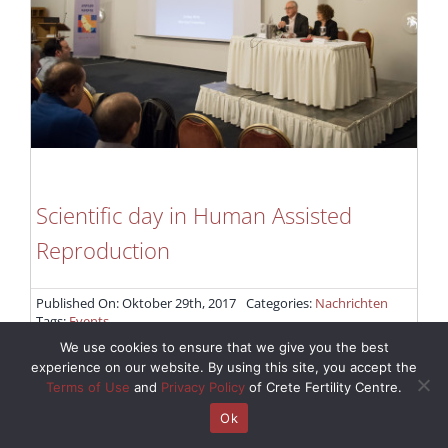
Scientific day in Human Assisted
Reproduction
Published On: Oktober 29th, 2017
Categories:
Nachrichten
Tags:
Events
We use cookies to ensure that we give you the best
March 2017, Heraklion - Greece Chairs: Mattheos Fraidakis, Aliki
experience on our website. By using this site, you accept the
Anyfantaki Speaker: Aliki Anyfantaki "New applications for
Terms of Use
and
Privacy Policy
of Crete Fertility Centre.
improvement of quality
Ok
Read more