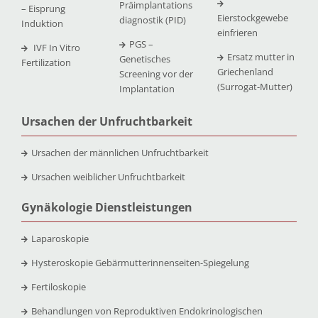
Präimplantations
– Eisprung
Eierstockgewebe
diagnostik (PID)
Induktion
einfrieren
PGS –
IVF In Vitro
Ersatz mutter in
Genetisches
Fertilization
Griechenland
Screening vor der
(Surrogat-Mutter)
Implantation
Ursachen der Unfruchtbarkeit
Ursachen der männlichen Unfruchtbarkeit
Ursachen weiblicher Unfruchtbarkeit
Gynäkologie Dienstleistungen
Laparoskopie
Hysteroskopie Gebärmutterinnenseiten-Spiegelung
Fertiloskopie
Behandlungen von Reproduktiven Endokrinologischen