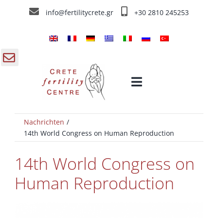
Skip
info@fertilitycrete.gr
+30 2810 245253
to
content
gle
Toggle
ding
Navigation
a
Nachrichten
Home
14th World Congress on Human Reproduction
Über das Kreta Fruchtbarkeitszentrum
14th World Congress on
Human Reproduction
Fruchtbarkeitstherapien