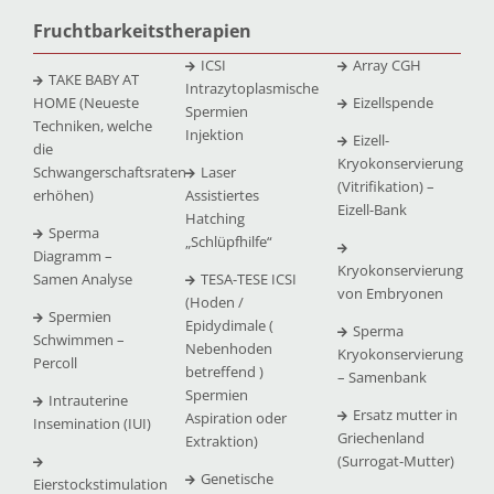
Fruchtbarkeitstherapien
ICSI
Array CGH
TAKE BABY AT
Intrazytoplasmische
HOME (Neueste
Eizellspende
Spermien
Techniken, welche
Injektion
Eizell-
die
Kryokonservierung
Schwangerschaftsraten
Laser
(Vitrifikation) –
erhöhen)
Assistiertes
Eizell-Bank
Hatching
Sperma
„Schlüpfhilfe“
Diagramm –
Kryokonservierung
Samen Analyse
TESA-TESE ICSI
von Embryonen
(Hoden /
Spermien
Epidydimale (
Sperma
Schwimmen –
Nebenhoden
Kryokonservierung
Percoll
betreffend )
– Samenbank
Spermien
Intrauterine
Ersatz mutter in
Aspiration oder
Insemination (IUI)
Griechenland
Extraktion)
(Surrogat-Mutter)
Genetische
Eierstockstimulation