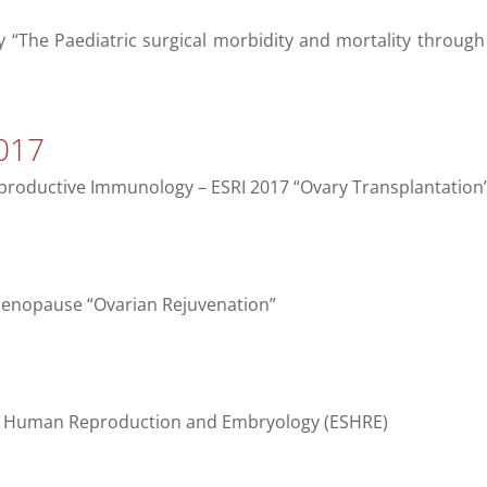
y “The Paediatric surgical morbidity and mortality through
017
eproductive Immunology – ESRI 2017 “Ovary Transplantation
 Menopause “Ovarian Rejuvenation”
of Human Reproduction and Embryology (ESHRE)