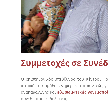
Σπερμο
Βελτίωση – Ενεργοποίηση σπέρματος
σπέρμα
Παρένθετη Μητρότητα
Συμμετοχές σε Συνέδ
Ο επιστημονικός υπεύθυνος του Κέντρου Γο
ιατρική του ομάδα, ενημερώνεται συνεχώς γι
αναπαραγωγής και
εξωσωματικής γονιμοπο
συνέδρια και εκδηλώσεις.