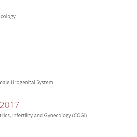
ecology
emale Urogenital System
 2017
ics, Infertility and Gynecology (COGI)