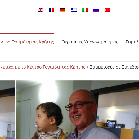
έντρο Γονιμότητας Κρήτης
Θεραπείες Υπογονιμότητας
Συμπλ
ICSI – Μικροχειρουργική
Σχετικά με το Κέντρο Γονιμότητας Κρήτης
Συμμετοχές σε Συνέδρι
ξωσωματική Γονιμοποίηση
Γονιμοποίηση με εμβρυομετα
ροεμφυτευτική Γενετική
PGS – Προεμφυτευτική Γενετικ
ση
Εξέταση
θούμενη Εκκόλαψη με τη
TESA – TESE ICSI
έιζερ
Κρυοσυντήρηση σπέρματος –
ντήρηση εμβρύων
Τράπεζα σπέρματος