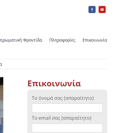
ηρωματική Φροντίδα
Πληροφορίες
Επικοινωνία
α
IUI Ενδομητρική Σπερματέγχυση
φορά
Επικοινωνία
ή
Array CGH
Το όνομά σας (απαραίτητο)
Εργαστηριακή Ωρίμανση Ωαρίων –
IVM
Το email σας (απαραίτητο)
Κατάψυξη ωοθηκικού ιστού