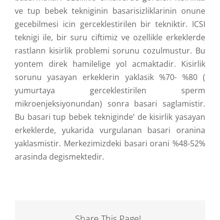
ve tup bebek tekniginin basarisizliklarinin onune
gecebilmesi icin gerceklestirilen bir tekniktir. ICSI
teknigi ile, bir suru ciftimiz ve ozellikle erkeklerde
rastlann kisirlik problemi sorunu cozulmustur. Bu
yontem direk hamilelige yol acmaktadir. Kisirlik
sorunu yasayan erkeklerin yaklasik %70- %80 (
yumurtaya gerceklestirilen sperm
mikroenjeksiyonundan) sonra basari saglamistir.
Bu basari tup bebek tekniginde’ de kisirlik yasayan
erkeklerde, yukarida vurgulanan basari oranina
yaklasmistir. Merkezimizdeki basari orani %48-52%
arasinda degismektedir.
Share This Page!