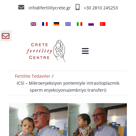
Skip
info@fertilitycrete.gr
+30 2810 245253
to
content
gle
Toggle
ding
Navigation
a
Fertilite Tedaviler
Home
ICSI – Mikroenjeksiyon yontemiyle intrasitoplazmik
sperm enjeksiyonu(embriyo transferi)
Girit Fertilite Merkezi
Fertilite Tedaviler