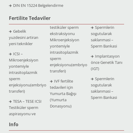
DIN EN 15224 Belgelendirme
Fertilite Tedaviler
testiküler sperm
Spermlerin
Gebelik
ekstraksiyonu
sogutularak
yuzdesini artiran
Mikroenjeksiyon
saklanmasi –
yeni teknikler
yontemiyle
Sperm Bankasi
intrasitoplazmik
ICSI –
Implantasyon
sperm
Mikroenjeksiyon
önce Genetik Tanı
enjeksiyonu(embriyo
yontemiyle
(IGT)
transferi)
intrasitoplazmik
sperm
Spermlerin
IVF fertilite
enjeksiyonu(embriyo
sogutularak
tedavileri için
transferi)
saklanmasi –
Yumurta Bağışı
Sperm Bankasi
(Yumurta
TESA – TESE ICSI
Donasyonu)
Testiküler sperm
aspirasyonu ve
Info