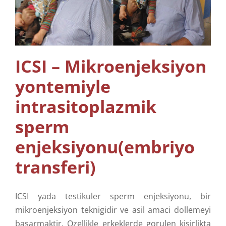
Info
Bize Ulaşın
ICSI – Mikroenjeksiyon
yontemiyle
intrasitoplazmik
sperm
enjeksiyonu(embriyo
transferi)
ICSI yada testikuler sperm enjeksiyonu, bir
mikroenjeksiyon teknigidir ve asil amaci dollemeyi
basarmaktir. Ozellikle erkeklerde gorulen kisirlikta