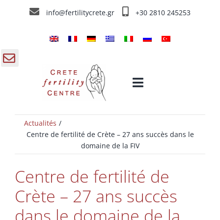
Skip
info@fertilitycrete.gr
+30 2810 245253
to
content
gle
Toggle
ding
Navigation
a
Actualités
Accueil
Centre de fertilité de Crète – 27 ans succès dans le
domaine de la FIV
Centre de Fécondation de Crête
Centre de fertilité de
Traitements de fecondation
Crète – 27 ans succès
dans le domaine de la