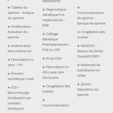
l’épididyme)
Tableau du
Diagnostique
sperme – Analyse
Cryoconservation
Génétique Pré-
du sperme
de sperme –
implantatoire –
Banque de sperme
DGP
Amélioration –
Activation du
Congélation des
Criblage
sperme
ovaires
Génétique
Préimplantatoire –
Insémination
MiOXSYS –
PGS ou CGP
intra-utérine IUI
Mesure du Stress
Oxydatif (ORP)
Array CGH
Fécondation In
Vitro – FIV
Maternité de
Fécondation In
substitution en
Vitro avec don
Éclosion
Grèce
d’ovocytes
assistée par Laser
Zymot –
Congélation des
ICSI –
Séparation du
ovaires
Microchirurgie
sperme
Fertilisation par
transfert
Cryoconservation
d’embryon