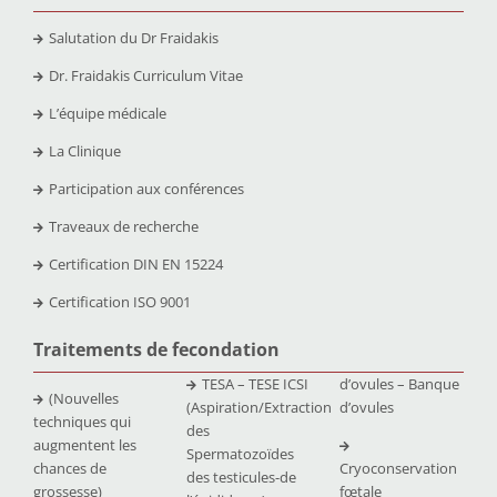
Salutation du Dr Fraidakis
Dr. Fraidakis Curriculum Vitae
L’équipe médicale
La Clinique
Participation aux conférences
Traveaux de recherche
Certification DIN EN 15224
Certification ISO 9001
Traitements de fecondation
TESA – TESE ICSI
d’ovules – Banque
(Nouvelles
(Aspiration/Extraction
d’ovules
techniques qui
des
augmentent les
Spermatozoïdes
chances de
Cryoconservation
des testicules-de
grossesse)
fœtale