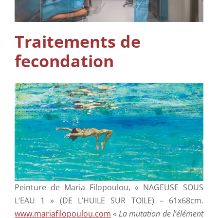
Soins Complémentaires
Info
Traitements de
fecondation
Contactez-nous
Peinture de Maria Filopoulou, « NAGEUSE SOUS
L’EAU 1 » (DE L’HUILE SUR TOILE) – 61x68cm.
www.mariafilopoulou.com
« La mutation de l’élément