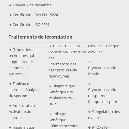
Traveaux de recherche
Certification DIN EN 15224
Certification ISO 9001
Traitements de fecondation
TESA – TESE ICSI
d’ovules – Banque
(Nouvelles
(Aspiration/Extraction
d’ovules
techniques qui
des
augmentent les
Spermatozoïdes
chances de
Cryoconservation
des testicules-de
grossesse)
fœtale
l’épididyme)
Tableau du
Diagnostique
sperme – Analyse
Cryoconservation
Génétique Pré-
du sperme
de sperme –
implantatoire –
Banque de sperme
DGP
Amélioration –
Activation du
Congélation des
Criblage
sperme
ovaires
Génétique
Préimplantatoire –
Insémination
MiOXSYS –