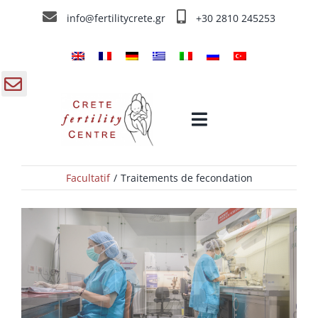
Skip
info@fertilitycrete.gr
+30 2810 245253
to
content
gle
Toggle
ding
Navigation
a
Facultatif
Traitements de fecondation
Accueil
Centre de Fécondation de Crête
Traitements de fecondation