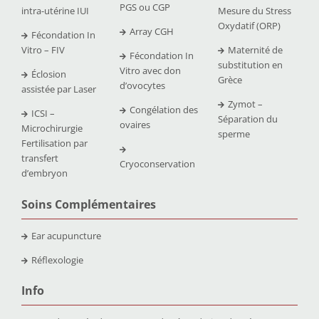
PGS ou CGP
intra-utérine IUI
Mesure du Stress
Oxydatif (ORP)
Array CGH
Fécondation In
Vitro – FIV
Maternité de
Fécondation In
substitution en
Vitro avec don
Éclosion
Grèce
d’ovocytes
assistée par Laser
Zymot –
Congélation des
ICSI –
Séparation du
ovaires
Microchirurgie
sperme
Fertilisation par
transfert
Cryoconservation
d’embryon
Soins Complémentaires
Ear acupuncture
Réflexologie
Info