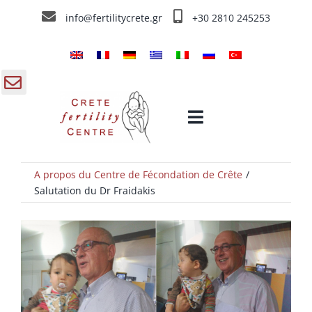
Skip
info@fertilitycrete.gr
+30 2810 245253
to
content
gle
Toggle
ding
Navigation
a
A propos du Centre de Fécondation de Crête
Accueil
Salutation du Dr Fraidakis
Centre de Fécondation de Crête
Traitements de fecondation