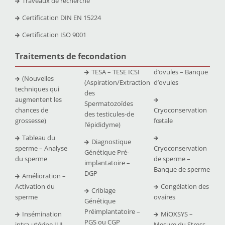
Traveaux de recherche
Certification DIN EN 15224
Certification ISO 9001
Traitements de fecondation
TESA – TESE ICSI
d’ovules – Banque
(Nouvelles
(Aspiration/Extraction
d’ovules
techniques qui
des
augmentent les
Spermatozoïdes
chances de
Cryoconservation
des testicules-de
grossesse)
fœtale
l’épididyme)
Tableau du
Diagnostique
sperme – Analyse
Cryoconservation
Génétique Pré-
du sperme
de sperme –
implantatoire –
Banque de sperme
DGP
Amélioration –
Activation du
Congélation des
Criblage
sperme
ovaires
Génétique
Préimplantatoire –
Insémination
MiOXSYS –
PGS ou CGP
intra-utérine IUI
Mesure du Stress