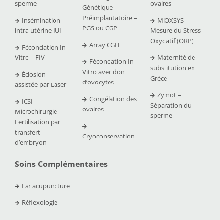
sperme
ovaires
Génétique
Préimplantatoire –
Insémination
MiOXSYS –
PGS ou CGP
intra-utérine IUI
Mesure du Stress
Oxydatif (ORP)
Array CGH
Fécondation In
Vitro – FIV
Maternité de
Fécondation In
substitution en
Vitro avec don
Éclosion
Grèce
d’ovocytes
assistée par Laser
Zymot –
Congélation des
ICSI –
Séparation du
ovaires
Microchirurgie
sperme
Fertilisation par
transfert
Cryoconservation
d’embryon
Soins Complémentaires
Ear acupuncture
Réflexologie