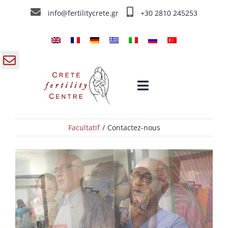
Skip
info@fertilitycrete.gr
+30 2810 245253
to
content
gle
Toggle
ding
Navigation
a
Facultatif
Contactez-nous
Accueil
Centre de Fécondation de Crête
Traitements de fecondation