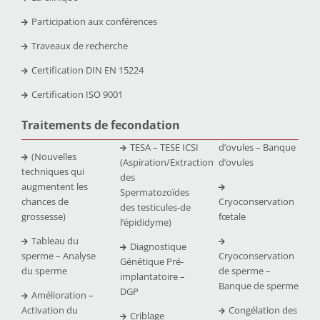
Participation aux conférences
Traveaux de recherche
Certification DIN EN 15224
Certification ISO 9001
Traitements de fecondation
TESA – TESE ICSI
d’ovules – Banque
(Nouvelles
(Aspiration/Extraction
d’ovules
techniques qui
des
augmentent les
Spermatozoïdes
chances de
Cryoconservation
des testicules-de
grossesse)
fœtale
l’épididyme)
Tableau du
Diagnostique
sperme – Analyse
Cryoconservation
Génétique Pré-
du sperme
de sperme –
implantatoire –
Banque de sperme
DGP
Amélioration –
Activation du
Congélation des
Criblage