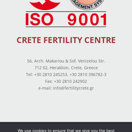
CRETE FERTILITY CENTRE
56, Arch. Makariou & Sof. Venizelou Str.
712 02, Heraklion, Crete, Greece
Tel: +30 2810 245253, +30 2810 396782-3
Fax: +30 2810 242902
e-mail: info@fertilitycrete.gr
Terms of use
–
Privacy Policy
–
Balance Sheets
We use cookies to ensure that we give you the best