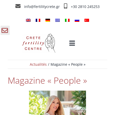
Skip
info@fertilitycrete.gr
+30 2810 245253
to
content
gle
Toggle
ding
Navigation
a
Actualités
Magazine « People »
Accueil
Magazine « People »
Centre de Fécondation de Crête
Traitements de fecondation