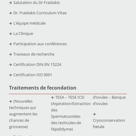
Salutation du Dr Fraidakis
Dr. Fraidakis Curriculum Vitae
L’équipe médicale
La Clinique
Participation aux conférences
Traveaux de recherche
Certification DIN EN 15224
Certification ISO 9001
Traitements de fecondation
TESA – TESE ICSI
d’ovules – Banque
(Nouvelles
(Aspiration/Extraction
d’ovules
techniques qui
des
augmentent les
Spermatozoïdes
chances de
Cryoconservation
des testicules-de
grossesse)
fœtale
l’épididyme)