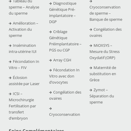
Tableau du
Diagnostique
sperme – Analyse
Cryoconservation
Génétique Pré-
du sperme
de sperme –
implantatoire –
Banque de sperme
DGP
Amélioration –
Activation du
Congélation des
Criblage
sperme
ovaires
Génétique
Préimplantatoire –
Insémination
MiOXSYS –
PGS ou CGP
intra-utérine IUI
Mesure du Stress
Oxydatif (ORP)
Array CGH
Fécondation In
Vitro – FIV
Maternité de
Fécondation In
substitution en
Vitro avec don
Éclosion
Grèce
d’ovocytes
assistée par Laser
Zymot –
Congélation des
ICSI –
Séparation du
ovaires
Microchirurgie
sperme
Fertilisation par
transfert
Cryoconservation
d’embryon
Soins Complémentaires