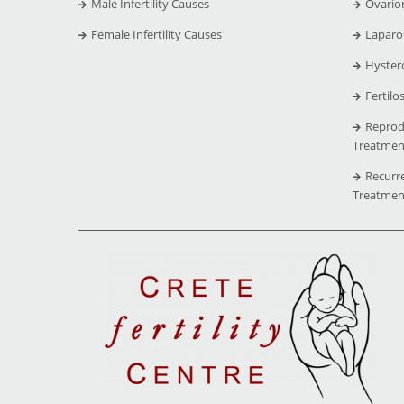
Male Infertility Causes
Ovario
Female Infertility Causes
Laparo
Hyster
Fertilo
Reprod
Treatmen
Recurr
Treatmen