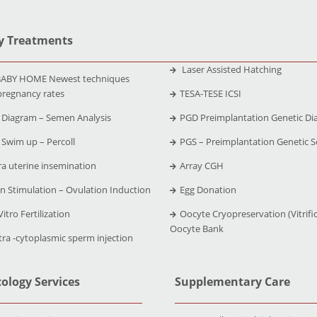
ty Treatments
Laser Assisted Hatching
ABY HOME Newest techniques
pregnancy rates
TESA-TESE ICSI
Diagram – Semen Analysis
PGD Preimplantation Genetic Di
Swim up – Percoll
PGS – Preimplantation Genetic S
ra uterine insemination
Array CGH
n Stimulation – Ovulation Induction
Egg Donation
Vitro Fertilization
Oocyte Cryopreservation (Vitrific
Oocyte Bank
tra -cytoplasmic sperm injection
ology Services
Supplementary Care