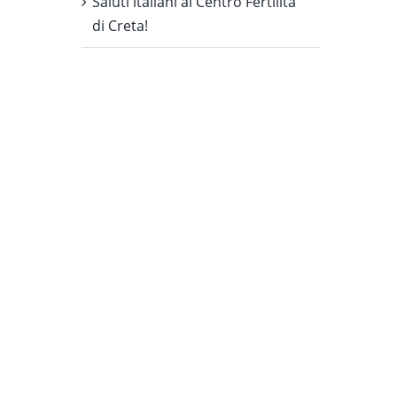
Saluti italiani al Centro Fertilita
di Creta!