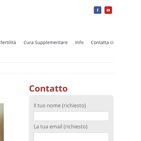
fertilità
Cura Supplementare
Info
Contatta ci
tica
Ovodonazione Di Ovociti Freschi
Contatto
Array-CGH
Il tuo nome (richiesto)
Induzione dell’ovulazione
La tua email (richiesto)
–
Congelamento del tessuto ovarico