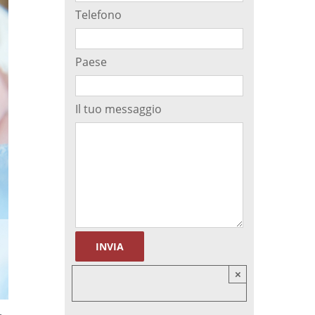
Telefono
tivo
Separazione degli spermatozoi
Paese
ma
Il tuo messaggio
×