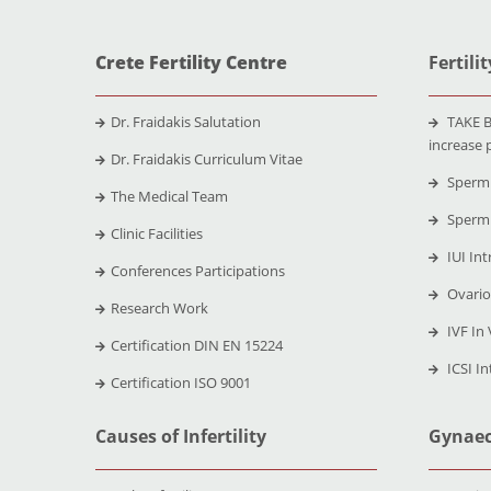
Crete Fertility Centre
Fertili
Dr. Fraidakis Salutation
TAKE B
increase 
Dr. Fraidakis Curriculum Vitae
Sperm 
The Medical Team
Sperm 
Clinic Facilities
IUI Int
Conferences Participations
Ovario
Research Work
IVF In 
Certification DIN EN 15224
ICSI In
Certification ISO 9001
Causes of Infertility
Gynaec