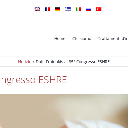
Home
Chi siamo
Trattamenti d’in
Notizie
Dott. Fraidakis al 35° Congresso ESHRE
Microiniezione Intracitoplasma
ione In Vitro (Fivet)
dello Spermatozoo (ICSI)
Congresso ESHRE
PGS – Screening Genetico
gnosi Genetica Pre-impianto
Preimpianto
d Hatching Laser
TESA-TESE FIV, ICSI
Crioconservazione spermatica 
servazione di embrioni
Banca del Seme