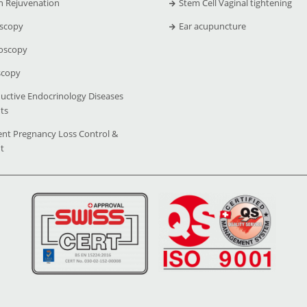
n Rejuvenation
Stem Cell Vaginal tightening
scopy
Ear acupuncture
oscopy
scopy
uctive Endocrinology Diseases
ts
ent Pregnancy Loss Control &
t