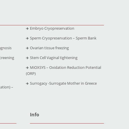
Embryo Cryopreservation
Sperm Cryopreservation – Sperm Bank
agnosis
Ovarian tissue freezing
creening
Stem Cell Vaginal tightening
MiOXSYS – Oxidation Reduction Potential
(ORP)
Surrogacy -Surrogate Mother in Greece
ation) –
Info