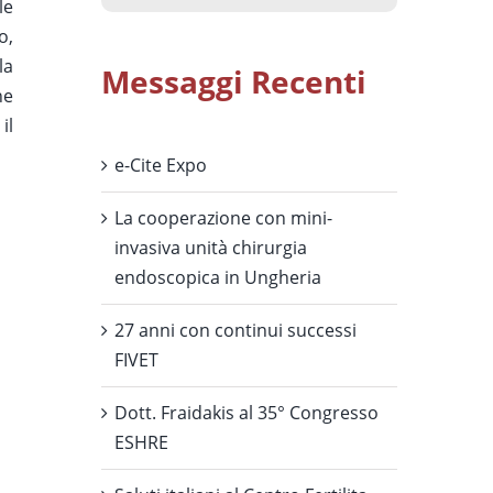
le
o,
la
Messaggi Recenti
ne
il
e-Cite Expo
La cooperazione con mini-
invasiva unità chirurgia
endoscopica in Ungheria
27 anni con continui successi
FIVET
Dott. Fraidakis al 35° Congresso
ESHRE