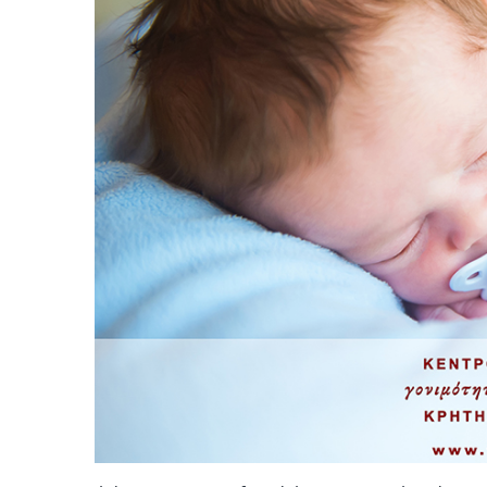
Spermodiagramma – Analisi dello
Sperma 
sperma
Surrogazione Dì Maternita O Maternita Su Commis