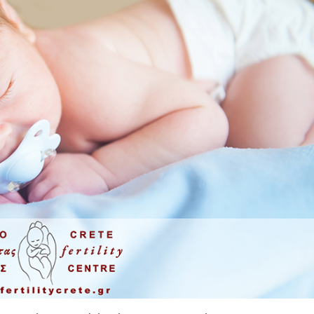
Misurazione dello stress ossida
Swim up – Percoll
(ORP)
sione
Analisi molecolare di microbio