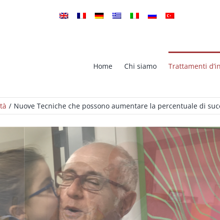
Home
Chi siamo
Trattamenti d’in
ità
Nuove Tecniche che possono aumentare la percentuale di suc
Microiniezione Intracitoplasma
ione In Vitro (Fivet)
dello Spermatozoo (ICSI)
PGS – Screening Genetico
gnosi Genetica Pre-impianto
Preimpianto
d Hatching Laser
TESA-TESE FIV, ICSI
Crioconservazione spermatica 
servazione di embrioni
Banca del Seme