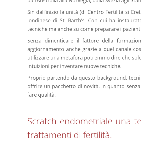
dall’Australia alla Norvegia, dalla Svezia agli Stati
Sin dall’inizio la unità (di Centro Fertilità si C
londinese di St. Barth’s. Con cui ha instaurat
tecniche ma anche su come preparare i pazienti 
Senza dimenticare il fattore della formazio
aggiornamento anche grazie a quel canale cost
utilizzare una metafora potremmo dire che solo
intuizioni per inventare nuove tecniche.
Proprio partendo da questo background, tecnico
offrire un pacchetto di novità. In quanto senza 
fare qualità.
Scratch endometriale una te
trattamenti di fertilità.