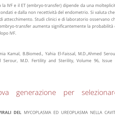
la IVF e il ET (embryo-transfer) dipende da una molteplici
econdati e dalla non recettività del endometrio. Si valuta che 
 di attecchimento. Studi clinici e di laboratorio osservano c
 embryo-transfer aumenta significantemente la probabilità 
dopo IVF.
a Kamal, B.Biomed., Yahia El-Faissal, M.D.,Ahmed Serou
erour, M.D. Fertility and Sterility, Volume 96, Issue 
a generazione per selezionar
IRALI DEL
MYCOPLASMA ED UREOPLASMA NELLA CAVI