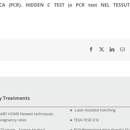
CA (PCR). HIDDEN C TEST (o PCR test NEL TESSU
ty Treatments
Laser Assisted Hatching
ABY HOME Newest techniques
pregnancy rates
TESA-TESE ICSI
Diagram – Semen Analysis
PGD Preimplantation Genetic Di