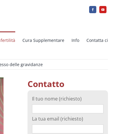
fertilità
Cura Supplementare
Info
Contatta ci
esso delle gravidanze
tica
Ovodonazione Di Ovociti Freschi
Contatto
Array-CGH
Il tuo nome (richiesto)
Induzione dell’ovulazione
La tua email (richiesto)
–
Congelamento del tessuto ovarico