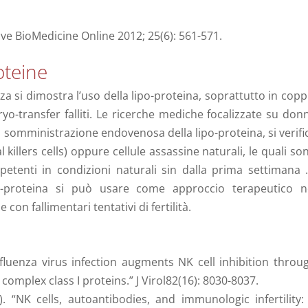
ve BioMedicine Online 2012; 25(6): 561-571.
oteine
a si dimostra l’uso della lipo-proteina, soprattutto in copp
ryo-transfer falliti. Le ricerche mediche focalizzate su don
a somministrazione endovenosa della lipo-proteina, si verifi
 killers cells) oppure cellule assassine naturali, le quali so
ipetenti in condizioni naturali sin dalla prima settimana .
ipo-proteina si può usare come approccio terapeutico n
con fallimentari tentativi di fertilità.
Influenza virus infection augments NK cell inhibition throu
complex class I proteins.” J Virol82(16): 8030-8037.
0). “NK cells, autoantibodies, and immunologic infertility: