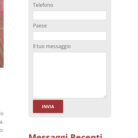
Telefono
tivo
Separazione degli spermatozoi
Paese
ma
Il tuo messaggio
do
a.
o:
Messaggi Recenti