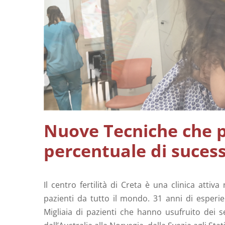
Spermodiagramma – Analisi dello
Sperma 
sperma
Surrogazione Dì Maternita O Maternita Su Commis
Nuove Tecniche che 
percentuale di suces
Il centro fertilità di Creta è una clinica atti
pazienti da tutto il mondo. 31 anni di esperie
Migliaia di pazienti che hanno usufruito dei s