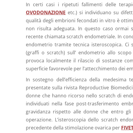
In certi casi i ripetuti fallimenti delle terapi
OVODONAZIONE
etc.) si individuano su difet
qualità degli embrioni fecondati in vitro è otti
non risulta adeguata. In questo caso ormai si
recente chiamata scratch endometriale. In concr
endometrio tramite tecnica isteroscopica. Ci 
(graffi o scratch) sull’ endometrio allo scopo
provoca localmente il rilascio di sostanze come
superficie favorevole per l’attecchimento dei em
In sostegno dell’efficienza della medesima t
presentate sulla rivista Reproductive Biomedici
donne che hanno ricorso nello scratch di endome
individuati nella fase post-trasferimento emb
gravidanza rispetto alle donne che entro gli 
operazione. L’isteroscopia dello scratch endom
precedente della stimolazione ovarica per
FIVE