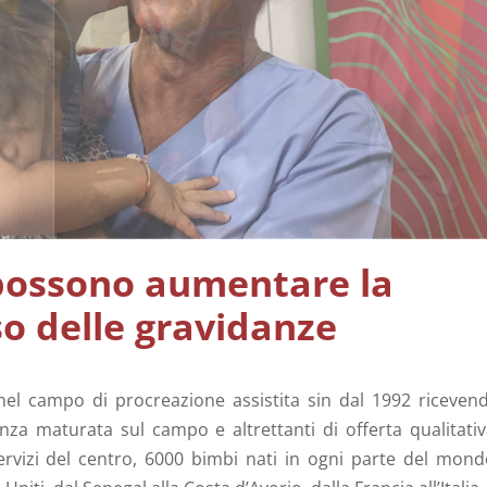
Misurazione dello stress ossida
Swim up – Percoll
(ORP)
sione
Analisi molecolare di microbio
possono aumentare la
so delle gravidanze
va nel campo di procreazione assistita sin dal 1992 riceven
nza maturata sul campo e altrettanti di offerta qualitativ
ervizi del centro, 6000 bimbi nati in ogni parte del mond