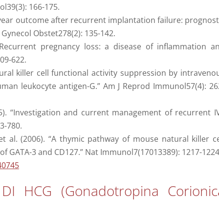
ol39(3): 166-175.
wo-year outcome after recurrent implantation failure: prognost
h Gynecol Obstet278(2): 135-142.
. “Recurrent pregnancy loss: a disease of inflammation a
609-622.
tural killer cell functional activity suppression by intraveno
human leukocyte antigen-G.” Am J Reprod Immunol57(4): 26
05). “Investigation and current management of recurrent I
73-780.
 et al. (2006). “A thymic pathway of mouse natural killer ce
 of GATA-3 and CD127.” Nat Immunol7(17013389): 1217-1224
40745
DI HCG (Gonadotropina Corionic