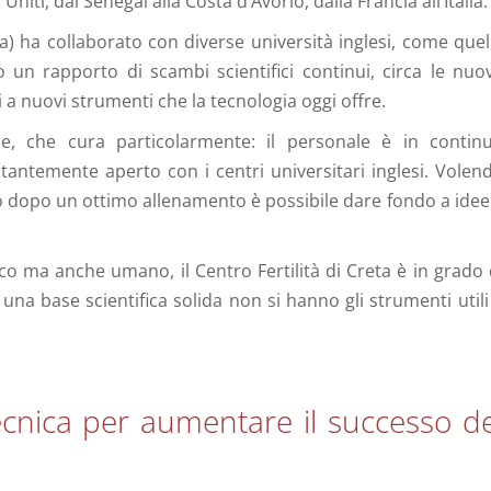
 Uniti, dal Senegal alla Costa d’Avorio, dalla Francia all’Italia.
reta) ha collaborato con diverse università inglesi, come quel
o un rapporto di scambi scientifici continui, circa le nuo
a nuovi strumenti che la tecnologia oggi offre.
ne, che cura particolarmente: il personale è in contin
antemente aperto con i centri universitari inglesi. Volen
 dopo un ottimo allenamento è possibile dare fondo a idee
 ma anche umano, il Centro Fertilità di Creta è in grado 
una base scientifica solida non si hanno gli strumenti utili
cnica per aumentare il successo de