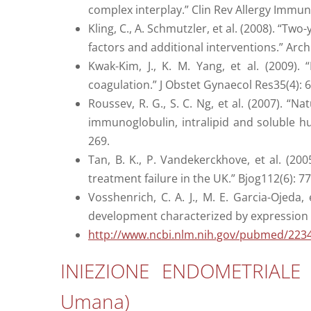
complex interplay.” Clin Rev Allergy Immun
Kling, C., A. Schmutzler, et al. (2008). “T
factors and additional interventions.” Arc
Kwak-Kim, J., K. M. Yang, et al. (2009)
coagulation.” J Obstet Gynaecol Res35(4): 
Roussev, R. G., S. C. Ng, et al. (2007). “Na
immunoglobulin, intralipid and soluble 
269.
Tan, B. K., P. Vandekerckhove, et al. (20
treatment failure in the UK.” Bjog112(6): 7
Vosshenrich, C. A. J., M. E. Garcia-Ojeda,
development characterized by expression
http://www.ncbi.nlm.nih.gov/pubmed/223
INIEZIONE ENDOMETRIALE 
Umana)