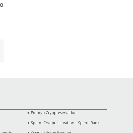
TO
Embryo Cryopreservation
Sperm Cryopreservation – Sperm Bank
agnosis
Ovarian tissue freezing