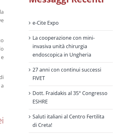
la
ve
e-Cite Expo
La cooperazione con mini-
uo
invasiva unità chirurgia
do
endoscopica in Ungheria
 e
27 anni con continui successi
di
FIVET
 a
Dott. Fraidakis al 35° Congresso
ESHRE
Saluti italiani al Centro Fertilita
i
di Creta!