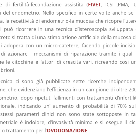
e di fertilità-fecondazione assistita (
FIVET
, ICSI ,PMA, IU
ti del endometrio. Nello specifico in certe volte anche se 
ma, la recettività di endometrio-la mucosa che ricopre l’uter
 può ricorrere in una tecnica d’isteroscopia sviluppata 
eto si tratta di una stimolazione artificiale della mucosa d
si adopera con un micro-catetere, facendo piccole incisio
 di azionare i meccanismi di riparazione tramite i quali 
 le citochine e fattori di crescita vari, ricreando cosi u
brioni.
ecnica ci sono già pubblicate sette ricerche indipendent
ne, che evidenziano l’efficienza in un campione di oltre 20
trio, dopo ripetuti fallimenti con trattamenti d’infertili
rionale, indicando un’ aumento di probabilità di 70% sul
stessi parametri clinici non sono state sottoposte in ta
etriale è indolore, d’invasività minima e si esegue il cic
T
o trattamento per l’
OVODONAZIONE
.