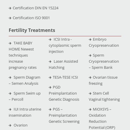
Certification DIN EN 15224
Certification ISO 9001
Fertility Treatments
ICSI Intra -
Embryo
TAKE BABY
cytoplasmic sperm
Cryopreservation
HOME Newest
injection
techniques
Sperm
increase
Laser Assisted
Cryopreservation
pregnancy rates
Hatching
– Sperm Bank
Sperm Diagram
TESA-TESE ICSI
Ovarian tissue
– Semen Analysis
freezing
PGD
Sperm Swim up
Preimplantation
Stem Cell
– Percoll
Genetic Diagnosis
Vaginal tightening
IUI Intra uterine
PGS –
MiOXSYS –
insemination
Preimplantation
Oxidation
Genetic Screening
Reduction
Ovarion
Potential (ORP)