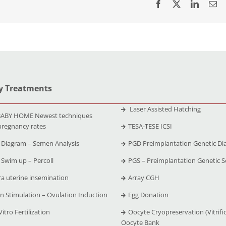
ty Treatments
Laser Assisted Hatching
ABY HOME Newest techniques
pregnancy rates
TESA-TESE ICSI
Diagram – Semen Analysis
PGD Preimplantation Genetic Di
Swim up – Percoll
PGS – Preimplantation Genetic S
ra uterine insemination
Array CGH
n Stimulation – Ovulation Induction
Egg Donation
Vitro Fertilization
Oocyte Cryopreservation (Vitrific
Oocyte Bank