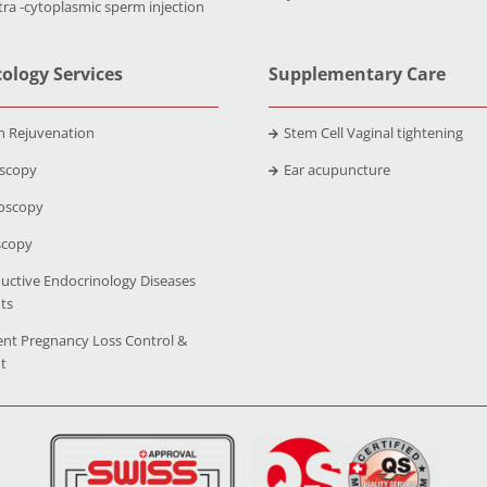
tra -cytoplasmic sperm injection
ology Services
Supplementary Care
n Rejuvenation
Stem Cell Vaginal tightening
scopy
Ear acupuncture
oscopy
scopy
uctive Endocrinology Diseases
ts
ent Pregnancy Loss Control &
t