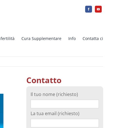
fertilità
Cura Supplementare
Info
Contatta ci
tica
Ovodonazione Di Ovociti Freschi
o
Contatto
Array-CGH
Il tuo nome (richiesto)
Induzione dell’ovulazione
La tua email (richiesto)
–
Congelamento del tessuto ovarico