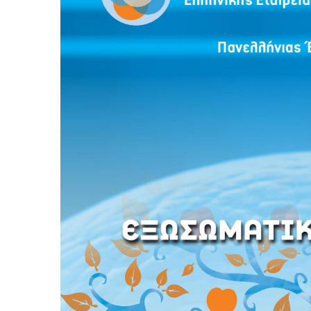
Spermodiagramma – Analisi dello
Sperma 
sperma
Surrogazione Dì Maternita O Maternita Su Commis