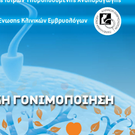
Misurazione dello stress ossida
Swim up – Percoll
(ORP)
sione
Analisi molecolare di microbio