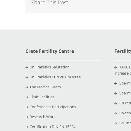
Share This Post
Crete Fertility Centre
Fertili
Dr. Fraidakis Salutation
TAKE B
increase 
Dr. Fraidakis Curriculum Vitae
Sperm 
The Medical Team
Sperm 
Clinic Facilities
IUI Int
Conferences Participations
Ovario
Research Work
IVF In 
Certification DIN EN 15224