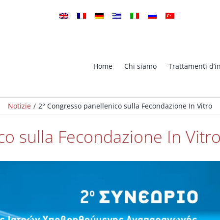
Home
Chi siamo
Trattamenti d’in
Notizie
2° Congresso panellenico sulla Fecondazione In Vitro
Microiniezione Intracitoplasma
ione In Vitro (Fivet)
dello Spermatozoo (ICSI)
o sulla Fecondazione In Vitr
PGS – Screening Genetico
gnosi Genetica Pre-impianto
Preimpianto
d Hatching Laser
TESA-TESE FIV, ICSI
Crioconservazione spermatica 
servazione di embrioni
Banca del Seme