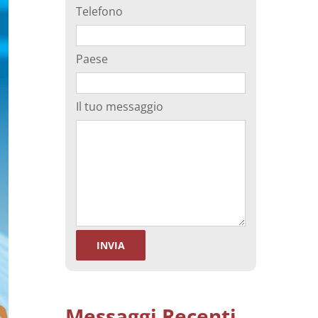
Telefono
tivo
Separazione degli spermatozoi
Paese
ma
Il tuo messaggio
Messaggi Recenti