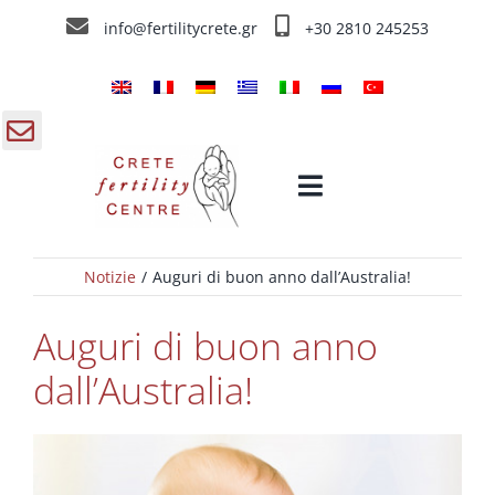
Skip
info@fertilitycrete.gr
+30 2810 245253
to
content
gle
Toggle
ding
Navigation
a
Notizie
Auguri di buon anno dall’Australia!
Home
Auguri di buon anno
Chi siamo
dall’Australia!
Trattamenti d’infertilità