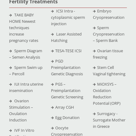
Fertility Treatments
ICSI Intra -
Embryo
TAKE BABY
cytoplasmic sperm
Cryopreservation
HOME Newest
injection
techniques
Sperm
increase
Laser Assisted
Cryopreservation
pregnancy rates
Hatching
– Sperm Bank
Sperm Diagram
TESA-TESE ICSI
Ovarian tissue
– Semen Analysis
freezing
PGD
Sperm Swim up
Preimplantation
Stem Cell
– Percoll
Genetic Diagnosis
Vaginal tightening
IUI Intra uterine
PGS –
MiOXSYS –
insemination
Preimplantation
Oxidation
Genetic Screening
Reduction
Ovarion
Potential (ORP)
Stimulation –
Array CGH
Ovulation
Surrogacy -
Egg Donation
Induction
Surrogate Mother
in Greece
Oocyte
IVF In Vitro
Cryopreservation