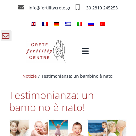
Skip
info@fertilitycrete.gr
+30 2810 245253
to
content
gle
Toggle
ding
Navigation
a
Notizie
Testimonianza: un bambino è nato!
Home
Testimonianza: un
Chi siamo
bambino è nato!
Trattamenti d’infertilità