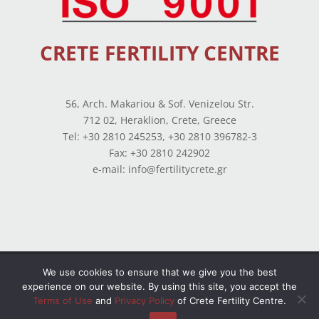
CRETE FERTILITY CENTRE
56, Arch. Makariou & Sof. Venizelou Str.
712 02, Heraklion, Crete, Greece
Tel: +30 2810 245253, +30 2810 396782-3
Fax: +30 2810 242902
e-mail: info@fertilitycrete.gr
Terms of use
–
Privacy Policy
–
Balance Sheets
We use cookies to ensure that we give you the best
experience on our website. By using this site, you accept the
© Copyright 2026 All Rights Reserved. Powered by
Terms of Use
and
Privacy Policy
of Crete Fertility Centre.
OpenIT