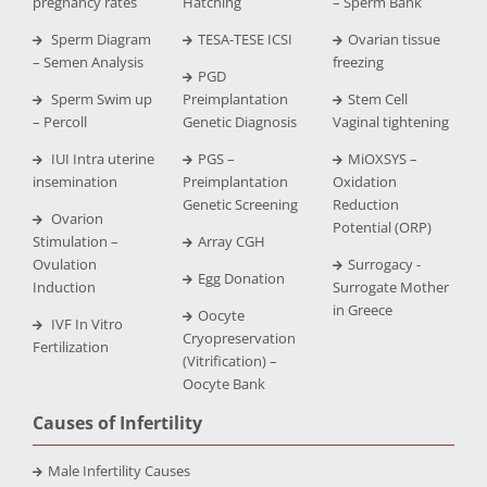
pregnancy rates
Hatching
– Sperm Bank
Sperm Diagram
TESA-TESE ICSI
Ovarian tissue
– Semen Analysis
freezing
PGD
Sperm Swim up
Preimplantation
Stem Cell
– Percoll
Genetic Diagnosis
Vaginal tightening
IUI Intra uterine
PGS –
MiOXSYS –
insemination
Preimplantation
Oxidation
Genetic Screening
Reduction
Ovarion
Potential (ORP)
Stimulation –
Array CGH
Ovulation
Surrogacy -
Egg Donation
Induction
Surrogate Mother
in Greece
Oocyte
IVF In Vitro
Cryopreservation
Fertilization
(Vitrification) –
Oocyte Bank
Causes of Infertility
Male Infertility Causes