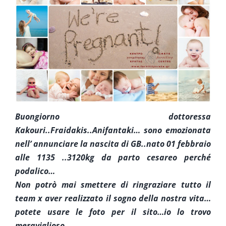
Cura Supplementare
Info
Contatta ci
Buongiorno dottoressa
Kakouri..Fraidakis..Anifantaki… sono emozionata
nell’ annunciare la nascita di GB..nato 01 febbraio
alle 1135 ..3120kg da parto cesareo perché
podalico…
Non potrò mai smettere di ringraziare tutto il
team x aver realizzato il sogno della nostra vita…
potete usare le foto per il sito…io lo trovo
meraviglioso